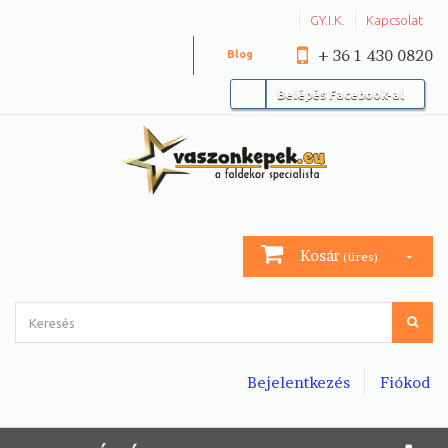
GY.I.K.
Kapcsolat
+ 36 1 430 0820
Blog
Belépés Facebook-al
Kosár
(üres)
Bejelentkezés
Fiókod