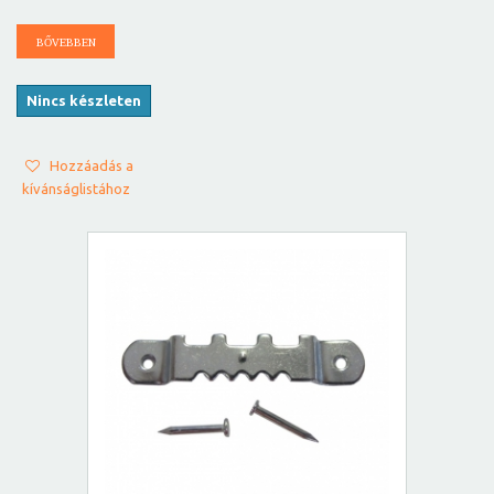
BŐVEBBEN
Nincs készleten
Hozzáadás a
kívánságlistához