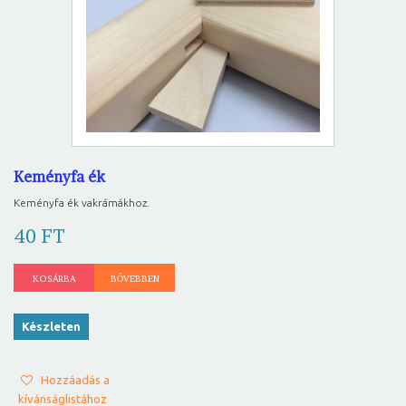
Keményfa ék
Keményfa ék vakrámákhoz.
40 FT
KOSÁRBA
BŐVEBBEN
Készleten
Hozzáadás a
kívánságlistához