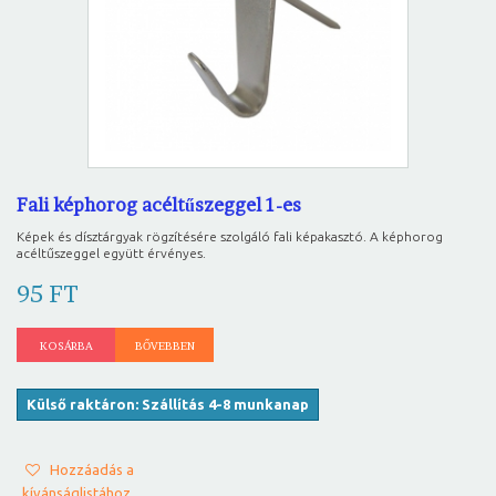
Fali képhorog acéltűszeggel 1-es
Képek és dísztárgyak rögzítésére szolgáló fali képakasztó. A képhorog
acéltűszeggel együtt érvényes.
95 FT
KOSÁRBA
BŐVEBBEN
Külső raktáron: Szállítás 4-8 munkanap
Hozzáadás a
kívánságlistához