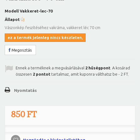
Modell
Vakkeret-lec-70
Állapot
Új
Vászonkép feszítéséhez vakráma, vakkeret léc 70 cm
ez a termék jelenleg nincs készleten,
Megosztás
Ennek a terméknek a megvásárlásával
2
hűségpont
. A kosárad
összesen
2
pontot
tartalmaz, amit kuponra válthatsz be -
2 FT
.
Nyomtatás
850 FT