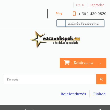
GY.I.K.
Kapcsolat
+ 36 1 430 0820
Blog
Belépés Facebook-al
Kosár
(üres)
Bejelentkezés
Fiókod