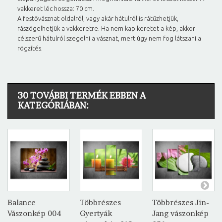
vakkeret léc hossza: 70 cm.
A festővásznat oldalról, vagy akár hátulról is rátűzhetjük,
rászögelhetjük a vakkeretre. Ha nem kap keretet a kép, akkor
célszerű hátulról szegelni a vásznat, mert úgy nem fog látszani a
rögzítés.
30 TOVÁBBI TERMÉK EBBEN A
KATEGÓRIÁBAN:
Balance
Többrészes
Többrészes Jin-
Vászonkép 004
Gyertyák
Jang vászonkép