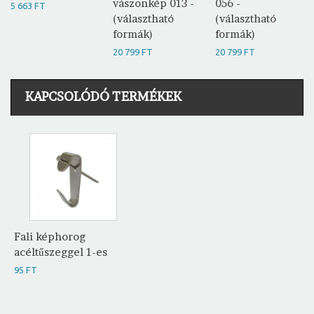
vászonkép 013 -
056 -
5 663 FT
(választható
(választható
formák)
formák)
20 799 FT
20 799 FT
KAPCSOLÓDÓ TERMÉKEK
Fali képhorog
acéltűszeggel 1-es
95 FT