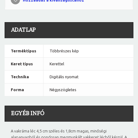
Hozzáadás a kívánságlistához
ADATLAP
Terméktípus
Többrészes kép
Keret típus
Kerettel
Technika
Digitális nyomat
Forma
Négyszögletes
EGYÉB INFÓ
A vakráma léc 4,5 cm széles és 1,8cm magas, minőségi
alapanyagból és gondosan megmunkált vakkeret lécből készül. A